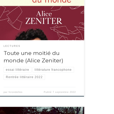
saisit modestement Alice Zeniter, en tant qu’autrice avant
tout.Elle resitue le personnage féminin dans la fiction, mais
aussi la façon dont les critiques les considèrent, entretenant
une culture encore grandement inégalitaire. Elle site
abondamment d’autres auteurs ayant écrit sur […]
LECTURES
Toute une moitié du
monde (Alice Zeniter)
essai littéraire
littérature francophone
Rentrée littéraire 2022
par
hirondelles
Publié
7 septembre 2022