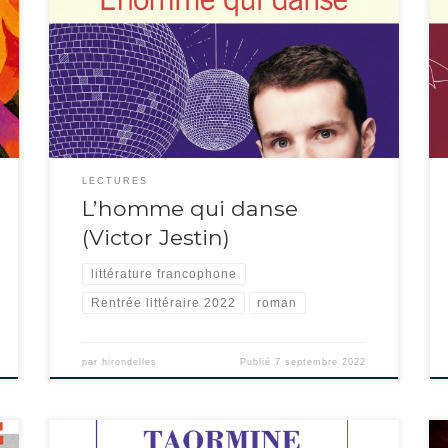
l’histoire du rapport passionné d’Arthur à la danse en boîte de
nuit, depuis son enfance jusqu’à sa quarantaine.Découpé en
courts chapitres, centrés sur les rencontres successives de son
existence, le récit met en scène de façon sensible ce garçon peu
sûr […]
LECTURES
L’homme qui danse
(Victor Jestin)
littérature francophone
Rentrée littéraire 2022
roman
par
hirondelles
Publié
7 septembre 2022