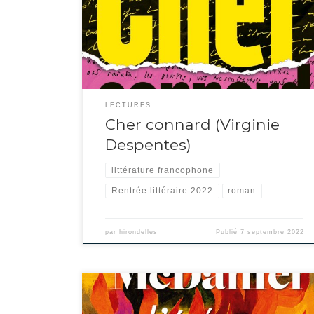
essai déguisé à travers l’échange de messages entre trois
personnes : un romancier accusé de harcèlement, une actrice
vieillissante et une jeune femme, la victime, qui débute […]
LECTURES
Cher connard (Virginie
Despentes)
littérature francophone
Rentrée littéraire 2022
roman
par
hirondelles
Publié
7 septembre 2022
On retrouve tout à fait Tiffany McDaniel dans ce roman