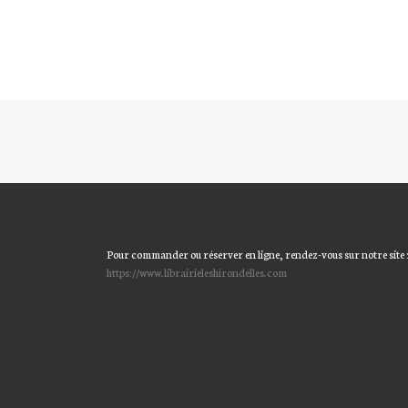
Navigation dans les articles
Pour commander ou réserver en ligne, rendez-vous sur notre site 
https://www.librairieleshirondelles.com