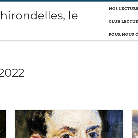
NOS LECTUR
 hirondelles, le
CLUB LECTUR
POUR NOUS 
 2022
Dans ce court roman, Chambaz saisit quelques années
communes de deux amis : le peintre Renoir et … Ils traversent