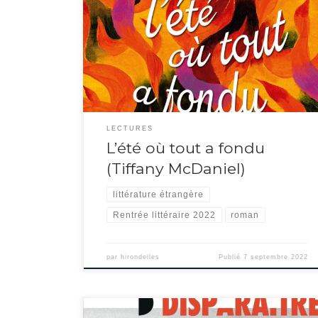
coloré. Elle nous entraîne dans le microcosme d’une famille de
l’Amérique profonde dans les années 80. Le père a fait passer
une annonce pour rencontrer le diable… L’auteure réunit ses
ingrédients habituels : langue très imagée, personnages
fantaisistes et part d’irrationnel. […]
LECTURES
L’été où tout a fondu
(Tiffany McDaniel)
littérature étrangère
Rentrée littéraire 2022
roman
par
hirondelles
Publié
7 septembre 2022