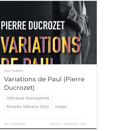
On retrouve avec plaisir Pierre Ducrozet après Le grand
vertige, mais ici dans un sujet tout à fait différent.Un homme
se décrit, enfant puis jeune adulte, parisien puis globe-trotter.
Il est très tôt attiré par la musique, à travers le piano puis le
rock et le jazz, mais d’une façon […]
LECTURES
Variations de Paul (Pierre
Ducrozet)
littérature francophone
Rentrée littéraire 2022
roman
par
hirondelles
Publié
7 septembre 2022