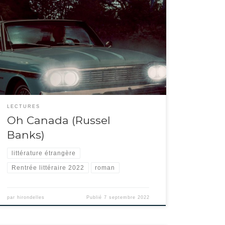
La vie du cinéaste Léonard Fife s’achève. Vaincu par un
cancer, il reçoit chez lui une équipe de tournage pour réaliser
un film d’entretiens sur sa vie entre États-Unis et Canada.
Cette longue interview forme un cadre où Fife insère comme
des vignettes : vie d’un américain dans les années 60 […]
LECTURES
Oh Canada (Russel
Banks)
littérature étrangère
Rentrée littéraire 2022
roman
par
hirondelles
Publié
7 septembre 2022