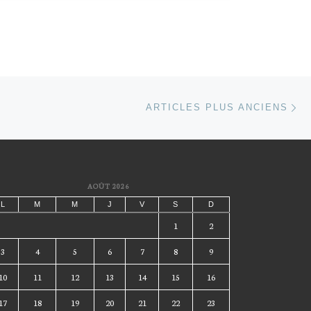
Ar
ARTICLES PLUS ANCIENS
AOÛT 2026
L
M
M
J
V
S
D
1
2
3
4
5
6
7
8
9
10
11
12
13
14
15
16
17
18
19
20
21
22
23