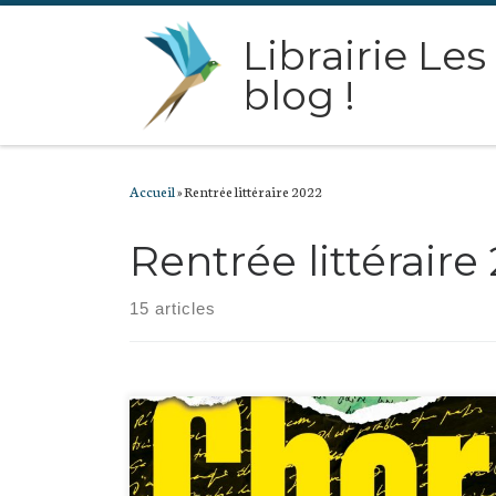
Passer au contenu
Librairie Les
blog !
Accueil
»
Rentrée littéraire 2022
Rentrée littéraire
15 articles
Dès le titre, on est averti du style Despentes, si toutefois on ne le
connaissais pas. Ce n’est pas vraiment un roman, plutôt un