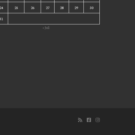
24
25
26
27
28
29
30
31
« Juil