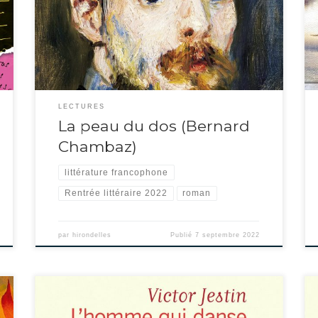
ensemble les années 1870, la guerre contre les prussiens et la
Commune de Paris. On aimerait avoir les illustrations car il
décrit nombre de tableaux que le maître peint sous nos […]
LECTURES
La peau du dos (Bernard
Chambaz)
littérature francophone
Rentrée littéraire 2022
roman
par
hirondelles
Publié
7 septembre 2022
Second roman de Victor Jestin, L’homme qui danse raconte