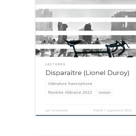
70 ans et quatre enfants, deux fois divorcé, Lionel Duroy se
met en scène écrivant le présent roman.Dans une première
partie, il réunit ses enfants pour leur exposer un grand projet :
un voyage seul à vélo à destination de Stalingrad ! C’est pour
nous l’occasion de rencontrer la famille et de […]
LECTURES
Disparaître (Lionel Duroy)
littérature francophone
Rentrée littéraire 2022
roman
par
hirondelles
Publié
7 septembre 2022