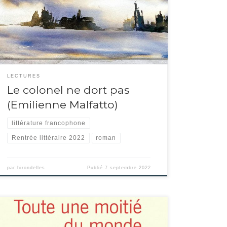
imaginaires. Le colonel ne dort pas car il est hanté par les
ombres de ses victimes…Lui même en est une, gris comme le
ciel, comme ses cauchemars. Il pleut et le […]
LECTURES
Le colonel ne dort pas
(Emilienne Malfatto)
littérature francophone
Rentrée littéraire 2022
roman
par
hirondelles
Publié
7 septembre 2022
La place des femmes dans la littérature… sujet infini dont se