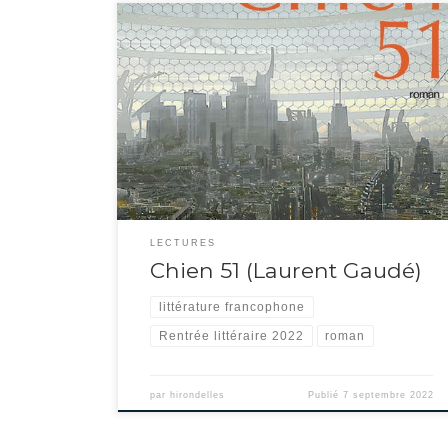
À mi-chemin du polar et de la SF pure, cette intrigue se déroule
dans un futur pas si éloigné de notre monde actuel
(technologie, dérèglement climatique, règne des
multinationales…).Le décor se situe en Grèce, ou du moins ce
qu’elle est devenue dans une dystopie digne de Philip K. Dick.
Le […]
LECTURES
Chien 51 (Laurent Gaudé)
littérature francophone
Rentrée littéraire 2022
roman
par
hirondelles
Publié
7 septembre 2022