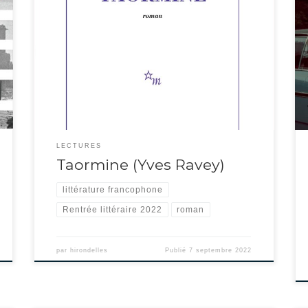
On lit ce roman d’un trait… d’une spirale plutôt. Il est difficile
de le commenter sans en dévoiler le contenu : la situation
initiale est le voyage d’un couple en Sicile, pour se retrouver et
se détendre. Tout est programmé par l’agence de voyage, une
assurance complémentaire a été prise sur […]
LECTURES
Taormine (Yves Ravey)
littérature francophone
Rentrée littéraire 2022
roman
par
hirondelles
Publié
7 septembre 2022