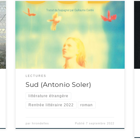
Antonio Soler est un auteur espagnol plusieurs fois primé dans
son pays. Ce roman illustre parfaitement qu’il participe à un
groupe littéraire qui soutient Ulysse de James Joyce : unité de
temps en une seule journée, unité de lieu dans le sud de
l’Espagne sous un soleil de plomb, lent écoulement […]
LECTURES
Sud (Antonio Soler)
littérature étrangère
Rentrée littéraire 2022
roman
par
hirondelles
Publié
7 septembre 2022