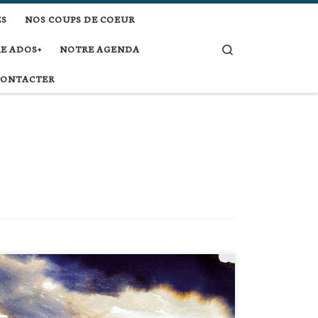
ES
NOS COUPS DE COEUR
Search
E ADOS+
NOTRE AGENDA
CONTACTER
Quel étrange roman ! Mi-onirique mi-terriblement réel, il met
en scène trois militaires dans un pays, un temps, une guerre