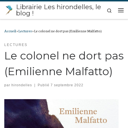
Librairie Les hirondelles, le
Passer au contenu
Search
blog !
Me
Accueil
»
Lectures
»
Le colonel ne dort pas (Emilienne Malfatto)
LECTURES
Le colonel ne dort pas
(Emilienne Malfatto)
par
hirondelles
|
Publié
7 septembre 2022