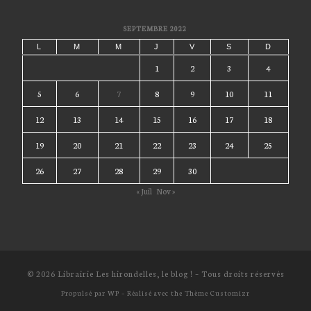
SEPTEMBRE 2022
L
M
M
J
V
S
D
1
2
3
4
5
6
7
8
9
10
11
12
13
14
15
16
17
18
19
20
21
22
23
24
25
26
27
28
29
30
« Juil
Nov »
© 2026
Librairie Les hirondelles, le blog !
– Tous droits réservés
Propulsé par
WP
– Réalisé avec the
Thème Customizr