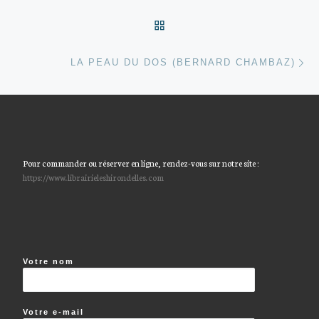
RETOUR À LA LISTE DES
Ar
LA PEAU DU DOS (BERNARD CHAMBAZ)
Pour commander ou réserver en ligne, rendez-vous sur notre site :
https://www.librairieleshirondelles.com
Votre nom
Votre e-mail