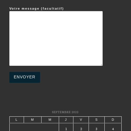
Votre message (facultatif)
SEPTEMBRE 2022
L
M
M
J
V
S
D
1
2
3
4