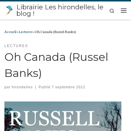
Librairie Les hirondelles, le
Passer au contenu
Search
blog !
Me
Accueil
»
Lectures
»
Oh Canada (Russel Banks)
LECTURES
Oh Canada (Russel
Banks)
par
hirondelles
|
Publié
7 septembre 2022