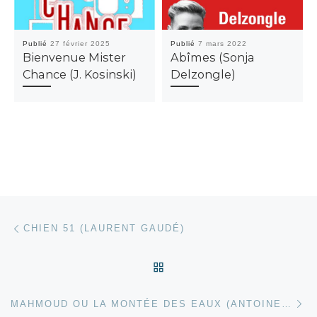
Publié
27 février 2025
Publié
7 mars 2022
Bienvenue Mister
Abîmes (Sonja
Chance (J. Kosinski)
Delzongle)
Parcourir les articles
Article précédent
CHIEN 51 (LAURENT GAUDÉ)
RETOUR À LA LISTE DES
Ar
MAHMOUD OU LA MONTÉE DES EAUX (ANTOINE WAUTERS)