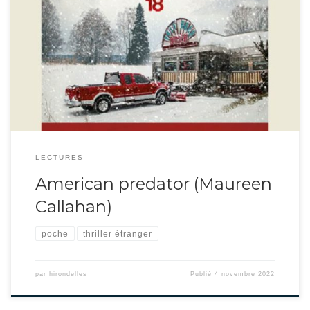
Cette enquête policière sort du lot des ouvrages américains du genre : style
dépouillé, personnages ayant peu de chair, hormis le tueur, très factuel. Le
traque du criminel n’occupe que la moitié du roman, la suite étant
concentrée sur son interrogatoire et la découverte des ses autres victimes.
Maureen Callahan […]
LECTURES
American predator (Maureen
Callahan)
poche
thriller étranger
par
hirondelles
Publié
4 novembre 2022