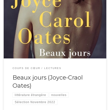
La grande écrivaine américaine nous offre ici un recueil de nouvelles écrites
à différentes époques, comme un florilège de sa prose. La première partie
regroupe des intrigues de vie quotidienne, qui mettent souvent face à face
deux personnes : amants, mère et fils… dans un décor parfois naturel
(beaucoup d’eau) […]
COUPS DE CŒUR
LECTURES
Beaux jours (Joyce-Craol
Oates)
littérature étrangère
nouvelles
Sélection Novembre 2022