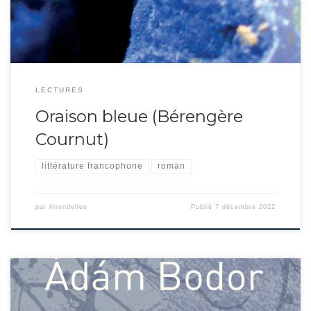
LECTURES
Oraison bleue (Bérengère
Cournut)
littérature francophone
roman
par
hirondelles
Publié
7 décembre 2022