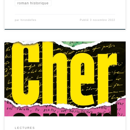
roman historique
par
hirondelles
Publié
3 novembre 2022
Dès le titre, on est averti du style Despentes, si toutefois on ne le connaissais
pas. Ce n’est pas vraiment un roman, plutôt un essai déguisé à travers
l’échange de messages entre trois personnes : un romancier accusé de
harcèlement, une actrice vieillissante et une jeune femme, la victime, qui
débute […]
LECTURES