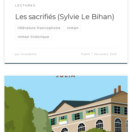
LECTURES
Les sacrifiés (Sylvie Le Bihan)
littérature francophone
roman
roman historique
par
hirondelles
Publié
7 décembre 2022
Situé en Provence au milieu du XIXe siècle, ce récit au long cours est centré
dès le début sur une passion entre Julia la rebelle et Rodolphe. Élisabeth
Barbier nous fait découvrir petit à petit le contexte social (grande
bourgeoisie de province) et politique (clans royalistes et bonapartistes) qui
n’est […]