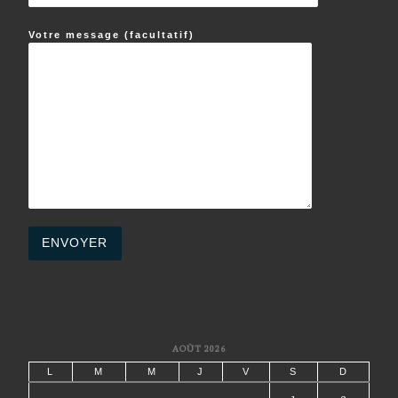
Votre message (facultatif)
AOÛT 2026
L
M
M
J
V
S
D