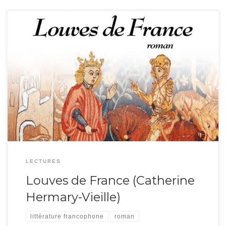
Catherine Hermary-Vieille nous emmène à la cour d’Isabeau de Bavière,
dans cette France médiévale où s’affrontent les duchés et les nations. En
narratrice pointilleuse et bien documentée, elle explore les intrigues entre les
différentes familles. Complots, massacres, trafic d’influence au menu! Son
écriture est très factuelle et dessine le portrait des […]
LECTURES
Louves de France (Catherine
Hermary-Vieille)
littérature francophone
roman