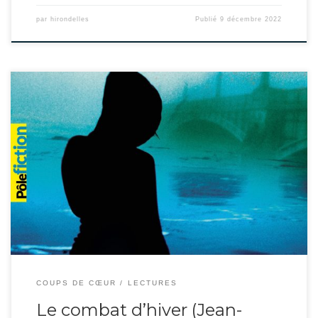
par
hirondelles
Publié
9 décembre 2022
Une dictature, un village, et un orphelinat. La vie des enfants y est mise à
rude épreuve, mais 3 fois l’an, les orphelins peuvent sortir voir leur
« consoleuse ». A cette occasion, Milena et Helen rencontrent Milos et
Bartoloméo, et deux couples se forment. Milena et Bartoloméo en profitent
pour fuir […]
COUPS DE CŒUR
LECTURES
Le combat d’hiver (Jean-