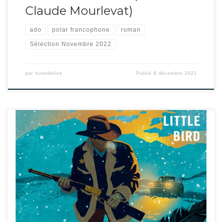
Claude Mourlevat)
ado
polar francophone
roman
Sélection Novembre 2022
par
hirondelles
Publié
8 décembre 2022
Une mort suspecte et un viol collectif, voilà qui n’arrive pas souvent dans
cette bourgade reculée des États-Unis. Le shérif Walt prend la parole.
Personnage peu héroïque, il est veuf, proche de la retraite, et a laissé sa vie
quotidienne aller à vau l’eau. Son ami indien Henry le seconde […]