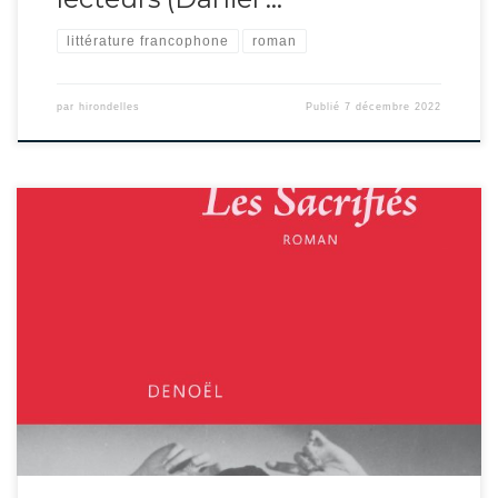
littérature francophone
roman
par
hirondelles
Publié
7 décembre 2022
Sylvie Le Bihan nous emmène en terre d’Andalousie, chez les gitans
toréadors de père en fils. Le jeune Juan rêve pourtant d’être cuisinier et
échappe au destin familial en partant pour Madrid. C’est son histoire qui
nous est contée, mais aussi celle de l’Espagne au cours du tumultueux XXe
siècle. […]