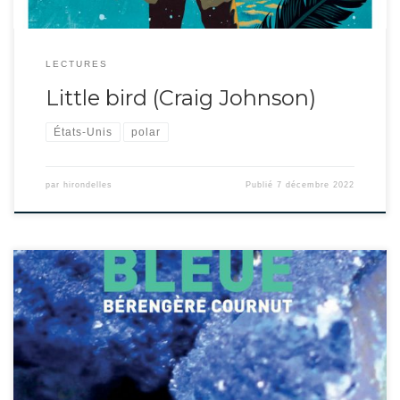
LECTURES
Little bird (Craig Johnson)
États-Unis
polar
par
hirondelles
Publié
7 décembre 2022
Telle une jolie pierre sur une étagère, ce livre est un recueil de pensées autour
de l’azurite. Bérengère Cournut trouve dans cette pierre du Musée de
Confluence,s à Lyon, la consolation dont elle a besoin car un des ses amis
chers est mort. Elle se remémore son amitié, explore les […]