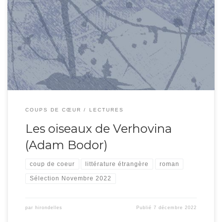
Les éditions Cambourakis nous régalent une fois de plus d’un auteur
d’Europe Centrale. C’est au fond d’une vallée hongroise, entre montagnes
enneigées et sources thermales qu’Adam Bodor met en scène une kyrielle de
personnages plus fantaisistes les uns que les autres, marginaux de tous
bords.On dirait que seul le vieux […]
COUPS DE CŒUR
LECTURES
Les oiseaux de Verhovina
(Adam Bodor)
coup de coeur
littérature étrangère
roman
Sélection Novembre 2022
par
hirondelles
Publié
7 décembre 2022