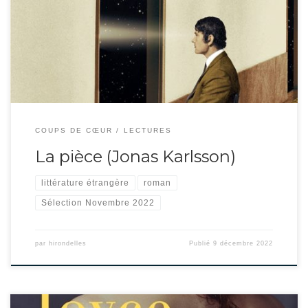
absurdes. Drôle de personnage qui règle sa vie au millimètre et manque
totalement d’empathie pour ses collègues. Et cette pièce mystérieuse entre
deux portes, elle ne semble être vue que par lui ! On se doute que les […]
COUPS DE CŒUR
LECTURES
La pièce (Jonas Karlsson)
littérature étrangère
roman
Sélection Novembre 2022
par
hirondelles
Publié
9 décembre 2022