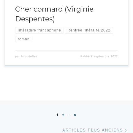
Cher connard (Virginie
Despentes)
littérature francophone
Rentrée littéraire 2022
roman
par
hirondelles
Publié
7 septembre 2022
Navigation dans les articles
1
2
…
8
Ar
ARTICLES PLUS ANCIENS