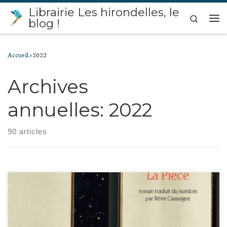
Librairie Les hirondelles, le
Passer au contenu
Search
blog !
Me
Accueil
»
2022
Archives
annuelles:
2022
90 articles
Björn travaille dans un obscur bureau en Suède à des tâches administratives