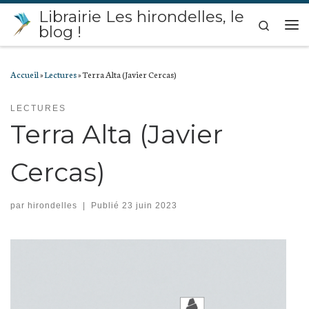
Librairie Les hirondelles, le
Passer au contenu
Search
blog !
Me
Accueil
»
Lectures
»
Terra Alta (Javier Cercas)
LECTURES
Terra Alta (Javier
Cercas)
par
hirondelles
|
Publié
23 juin 2023