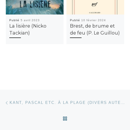
Publié
5 avril 2023
Publié
10 février 2024
La lisière (Nicko
Brest, de brume et
Tackian)
de feu (P. Le Guillou)
Parcourir les articles
Article précédent
KANT, PASCAL ETC. À LA PLAGE (DIVERS AUTEURS)
RETOUR À LA LISTE DES
Ar