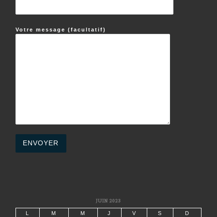
Votre message (facultatif)
JUIN 2023
L
M
M
J
V
S
D