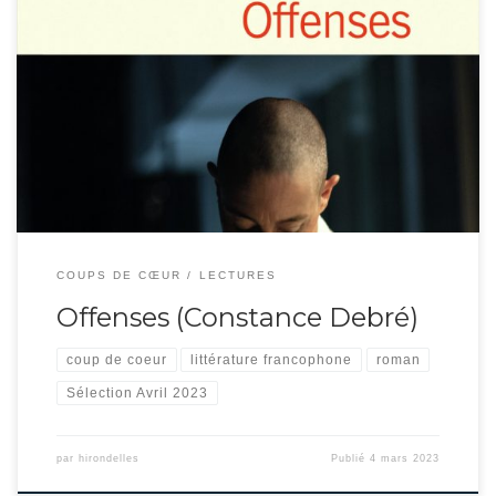
Une nouvelle claque. Dans son style cadencé au vitriol, Constance Debré
quitte le domaine de l’auto fiction pour se pencher sur un malfrat des
banlieues dont on ne connaît pas le nom. Au plus bas dans un univers de
misère, fait de drogue, de chômage et de maltraitances familiales, il […]
COUPS DE CŒUR
LECTURES
Offenses (Constance Debré)
coup de coeur
littérature francophone
roman
Sélection Avril 2023
par
hirondelles
Publié
4 mars 2023