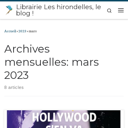
Librairie Les hirondelles, le
Passer au contenu
Search
blog !
Me
Accueil
»
2023
»
mars
Archives
mensuelles:
mars
2023
8 articles