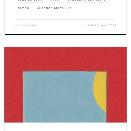
roman
Sélection Mars 2023
par
hirondelles
Publié
4 mars 2023
L’auteur américain pose dans ce roman une question originale et pertinente
: à quoi ressembleront dans un futur proche les interactions entre humains
et humanoïdes? Klara est en effet un robot acheté (adopté?) par Josie, une
jeune adolescente malade. Depuis sa place dans la vitrine jusqu’à son
intégration complète dans […]