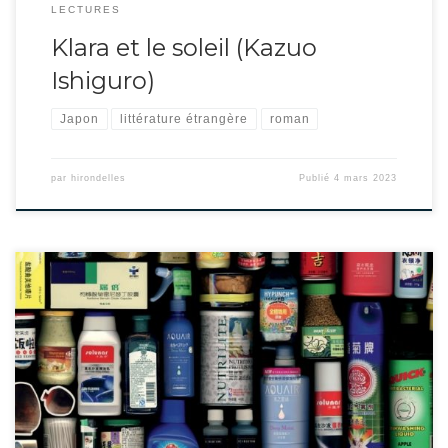
LECTURES
Klara et le soleil (Kazuo
Ishiguro)
Japon
littérature étrangère
roman
par
hirondelles
Publié
4 mars 2023
Écrit par un Suisse, ce roman simple et optimiste donne la parole à Charlie,
intérimaire au rayon poissonnerie d’un hypermarché. Appliqué à sa tâche,
un brin simplet, celui-ci nous donne à voir les arcanes du métier, les gestes,
les collègues, la gestion des denrées. Solitaire et timide, il est bien […]