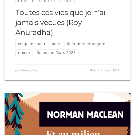
COUPS DE CŒUR
LECTURES
Toutes ces vies que je n’ai
jamais vécues (Roy
Anuradha)
coup de coeur
Inde
littérature étrangère
roman
Sélection Mars 2023
par
hirondelles
Publié
4 mars 2023
C’est bien le roman à l’origine du célèbre film de Robert Redford ! C’est une
belle carte postale que ce récit autobiographique. Maclean y parle de pêche
avant tout, au cœur de la nature du Montana. Il partage cette passion avec