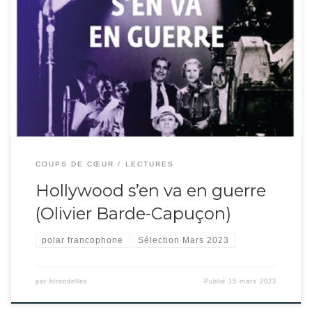
Retrouvez le polar américain de la plus pure tradition, sauf qu’il est écrit par
un français qui s’amuse ! Vic est détective privée, lesbienne, dans le
Hollywood des années 40. Le cinéma bat son plein autant que les scandales
impliquant stars et cinéastes. Le nazisme inquiète aussi et conduit chacun
[…]
COUPS DE CŒUR
LECTURES
Hollywood s’en va en guerre
(Olivier Barde-Capuçon)
polar francophone
Sélection Mars 2023
par
hirondelles
Publié
15 mars 2023