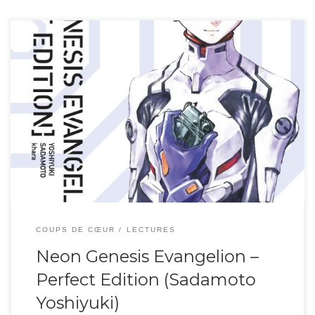
Voici le premier tome de l’intégrale de Neon Genesis Evangelion, fresque
guerrière et post-apocalyptique de Sadamoto Yoshiyuki parue en 1995. La
Terre en 2015, après le ravage apocalyptique du Second Impact en 2000. La
cité forteresse de Tokyo-3 est harcelée par des Anges, créatures qui sèment
la terreur et la […]
COUPS DE CŒUR
LECTURES
Neon Genesis Evangelion –
Perfect Edition (Sadamoto
Yoshiyuki)