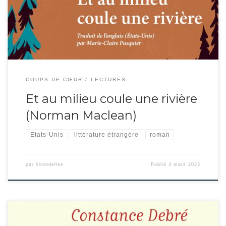
son père et son frère. Ces trois hommes parcourent […]
COUPS DE CŒUR
LECTURES
Et au milieu coule une rivière
(Norman Maclean)
Etats-Unis
littérature étrangère
roman
par
hirondelles
Publié
4 mars 2023