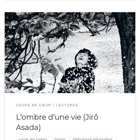
Mitsu nous parle depuis son lit de mort à l’hôpital. Il revient dans les
souvenirs de sa vie entière de japonais né après la guerre, d’une mère trop
jeune qui a dû l’abandonner. Il sera donc élevé dans un orphelinat et restera
en quête de son identité. Au fil de […]
COUPS DE CŒUR
LECTURES
L’ombre d’une vie (Jirô
Asada)
coup de coeur
Japon
littérature étrangère