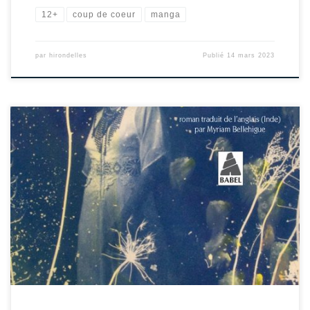
12+
coup de coeur
manga
par
hirondelles
Publié
14 mars 2023
1936. Les Anglais occupent toujours l’Inde. Mychkine vit entre ses deux
parents dans un milieu bourgeois, environné de colons facétieux et artistes.
Sa mère décide de se séparer de son mari qui l’étouffe. Elle peint, chante et
danse : elle rêve d’une autre vie, hors des carcans de la société […]