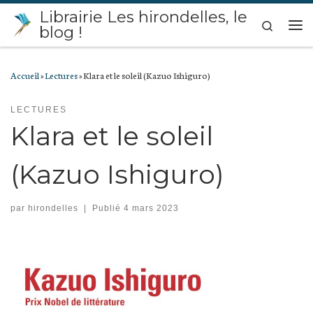
Librairie Les hirondelles, le
Passer au contenu
Search
blog !
Me
Accueil
»
Lectures
»
Klara et le soleil (Kazuo Ishiguro)
LECTURES
Klara et le soleil
(Kazuo Ishiguro)
par
hirondelles
|
Publié
4 mars 2023