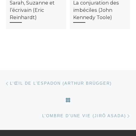
Sarah, Suzanne et
La conjuration des
l’écrivain (Eric
imbéciles (John
Reinhardt)
Kennedy Toole)
Parcourir les articles
Article précédent
L’ŒIL DE L’ESPADON (ARTHUR BRÜGGER)
RETOUR À LA LISTE DES
Ar
L’OMBRE D’UNE VIE (JIRÔ ASADA)