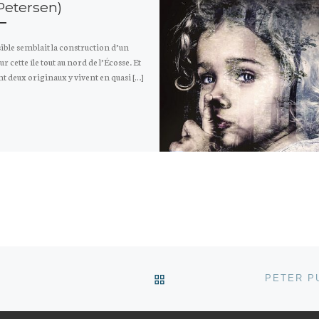
Petersen)
ble semblait la construction d’un
ur cette île tout au nord de l’Écosse. Et
t deux originaux y vivent en quasi […]
RETOUR À LA LISTE DES
PETER P