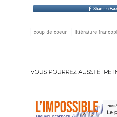
Share on Fac
coup de coeur
littérature franco
VOUS POURREZ AUSSI ÊTRE I
Publi
Le 