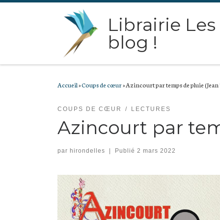
Passer au contenu
Librairie Les
blog !
Accueil
»
Coups de cœur
»
Azincourt par temps de pluie (Jean
COUPS DE CŒUR
LECTURES
Azincourt par tem
par
hirondelles
|
Publié
2 mars 2022