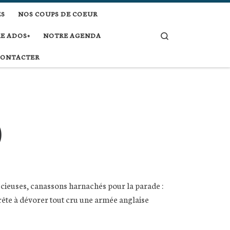
ES
NOS COUPS DE COEUR
Search
E ADOS+
NOTRE AGENDA
CONTACTER
)
cieuses, canassons harnachés pour la parade :
prête à dévorer tout cru une armée anglaise