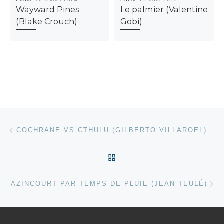
Wayward Pines
Le palmier (Valentine
(Blake Crouch)
Gobi)
Parcourir les articles
Article précédent
COCHRANE VS CTHULU (GILBERTO VILLAROEL)
RETOUR À LA LISTE DES
Ar
AZINCOURT PAR TEMPS DE PLUIE (JEAN TEULÉ)