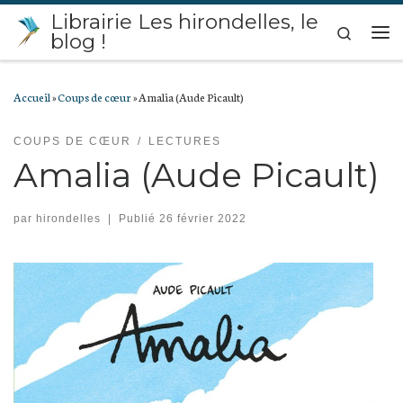
Librairie Les hirondelles, le
Passer au contenu
Search
blog !
Me
Accueil
»
Coups de cœur
»
Amalia (Aude Picault)
COUPS DE CŒUR
LECTURES
Amalia (Aude Picault)
par
hirondelles
|
Publié
26 février 2022