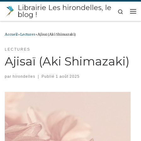
Librairie Les hirondelles, le
Passer au contenu
Search
blog !
Me
Accueil
»
Lectures
»
Ajisaï (Aki Shimazaki)
LECTURES
Ajisaï (Aki Shimazaki)
par
hirondelles
|
Publié
1 août 2025