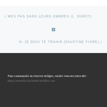
Parcourir les articles
Article précédent
MES PAS DANS LEURS OMBRES (L. DUROY)
RETOUR À LA LISTE DES
Ar
SI JE DOIS TE TRAHIR (FAUSTINE FIORE)
Pour commander ou réserver en ligne, rendez-vous sur notre site :
https://www.librairieleshirondelles.com