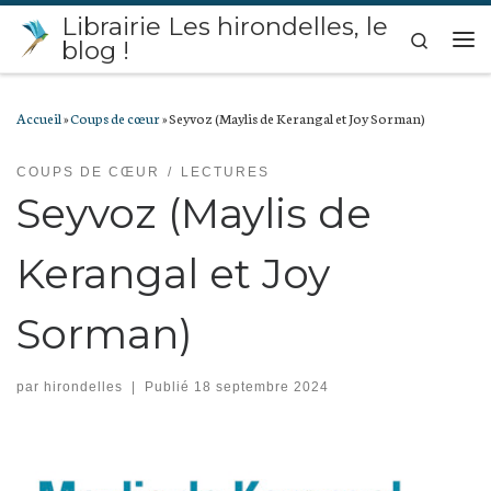
Librairie Les hirondelles, le
Passer au contenu
Search
blog !
Me
Accueil
»
Coups de cœur
»
Seyvoz (Maylis de Kerangal et Joy Sorman)
COUPS DE CŒUR
LECTURES
Seyvoz (Maylis de
Kerangal et Joy
Sorman)
par
hirondelles
|
Publié
18 septembre 2024