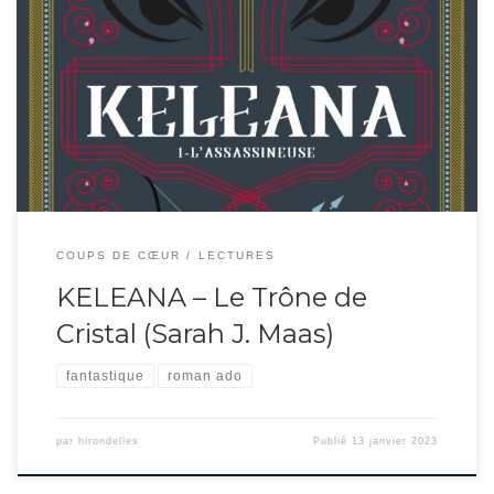
Keleana, membre de la guilde des assassins, est incarcérée dans les mines
d’Endovier depuis plus d’un an : un record ! Le roi tyrannique de ce pays
imaginaire propose à plusieurs détenus de regagner leur liberté à l’issue d’un
tournoi à mort : le vainqueur devra rentrer à son service […]
COUPS DE CŒUR
LECTURES
KELEANA – Le Trône de
Cristal (Sarah J. Maas)
fantastique
roman ado
par
hirondelles
Publié
13 janvier 2023