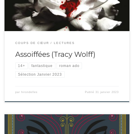
sans tomber dans les griffes […]
COUPS DE CŒUR
LECTURES
Assoiffées (Tracy Wolff)
14+
fantastique
roman ado
Sélection Janvier 2023
par
hirondelles
Publié
31 janvier 2023