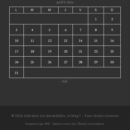
AOÛT 2026
L
M
M
J
V
S
D
1
2
3
4
5
6
7
8
9
10
11
12
13
14
15
16
17
18
19
20
21
22
23
24
25
26
27
28
29
30
31
« Juil
© 2026
Librairie Les hirondelles, le blog !
– Tous droits réservés
Propulsé par
WP
– Réalisé avec the
Thème Customizr