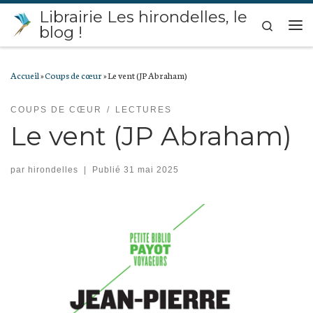
Librairie Les hirondelles, le
Passer au contenu
Search
blog !
Me
Accueil
»
Coups de cœur
»
Le vent (JP Abraham)
COUPS DE CŒUR
LECTURES
Le vent (JP Abraham)
par
hirondelles
|
Publié
31 mai 2025