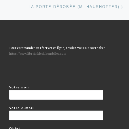
Ar
LA PORTE DÉROBÉE (M. HAUSHOFFER)
Pour commander ou réserver en ligne, rendez-vous sur notre site :
https://www.librairieleshirondelles.com
Votre nom
Votre e-mail
Objet