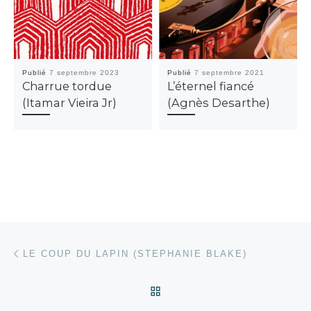
Publié
7 septembre 2023
Publié
7 septembre 2021
Charrue tordue
L’éternel fiancé
(Itamar Vieira Jr)
(Agnès Desarthe)
Parcourir les articles
Article précédent
LE COUP DU LAPIN (STEPHANIE BLAKE)
RETOUR À LA LISTE DES