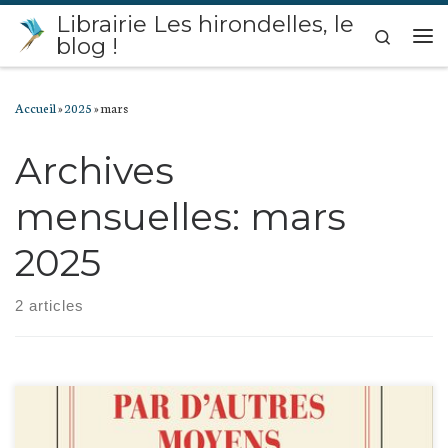
Librairie Les hirondelles, le
Passer au contenu
Search
blog !
Me
Accueil
»
2025
»
mars
Archives
mensuelles:
mars
2025
2 articles