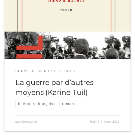
Politique et cinéma pour résumer les domaines qu’explore ce roman. A
travers le personnage d’un ex-président de la République, Dan Lehman,
Karine Thuil peint la cruauté d’une carrière politique finissante : sombrant
dans l’alcoolisme : diffamation par les réseaux sociaux, mise en examen,
échec de la publication de son livre […]
COUPS DE CŒUR
LECTURES
La guerre par d’autres
moyens (Karine Tuil)
littérature française
roman
par
hirondelles
Publié
6 mars 2025