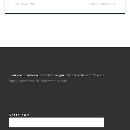
par
hirondelles
Publié
4 mars 2025
Pour commander ou réserver en ligne, rendez-vous sur notre site :
https://www.librairieleshirondelles.com
Votre nom