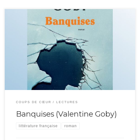
Ce roman allie la glace et le deuil impossible. Lisa, la narratrice, a « perdu » sa
grande sœur Sarah, disparue au cours d’un voyage au Groenland. Elle part
sur ses traces dans ce pays à la fois magnifique et dévasté par le
réchauffement climatique. A cheval entre deux époques, la vie […]
COUPS DE CŒUR
LECTURES
Banquises (Valentine Goby)
littérature française
roman