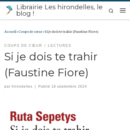
Librairie Les hirondelles, le
Passer au contenu
Search
blog !
Me
Accueil
»
Coups de cœur
»
Si je dois te trahir (Faustine Fiore)
COUPS DE CŒUR
LECTURES
Si je dois te trahir
(Faustine Fiore)
par
hirondelles
|
Publié
18 septembre 2024