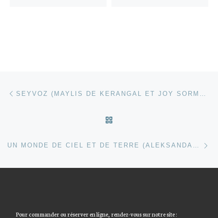
Parcourir les articles
Article précédent
SEYVOZ (MAYLIS DE KERANGAL ET JOY SORMAN)
RETOUR À LA LISTE DES
Ar
UN MONDE DE CIEL ET DE TERRE (ALEKSANDAR HEMON)
Pour commander ou réserver en ligne, rendez-vous sur notre site :