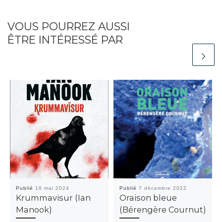
VOUS POURREZ AUSSI
ÊTRE INTÉRESSÉ PAR
Publié
18 mai 2024
Publié
7 décembre 2022
Krummavisur (Ian
Oraison bleue
Manook)
(Bérengère Cournut)