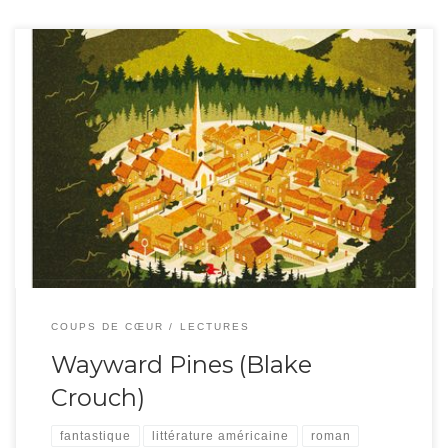
Dès les premières lignes, on est saisi par l’action, comme dans un bon
Mission Impossible. Le protagoniste central est agent du FBI et mène une
enquête dans un bourg reculé de l’état de Washington. Le décor n’est pas
sans rappeler les Twin Peaks de Lynch, mais le surnaturel prend vite […]
COUPS DE CŒUR
LECTURES
Wayward Pines (Blake
Crouch)
fantastique
littérature américaine
roman