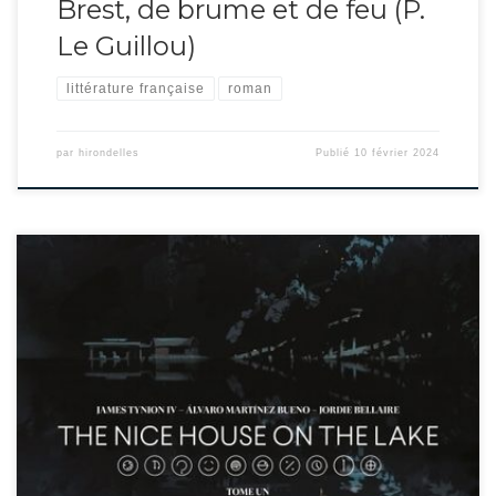
Brest, de brume et de feu (P.
Le Guillou)
littérature française
roman
par
hirondelles
Publié
10 février 2024
L’histoire d’un groupe, dont les membres se connaissent plus ou moins,
invité dans une riche demeure isolée, par un individu mystérieux, Walter.
Pendant ce temps, la fin du Monde a commencé. L’humanité disparaît sous
les yeux horrifiés des invités, impuissants devant le massacre des leurs
depuis la maison du lac. […]