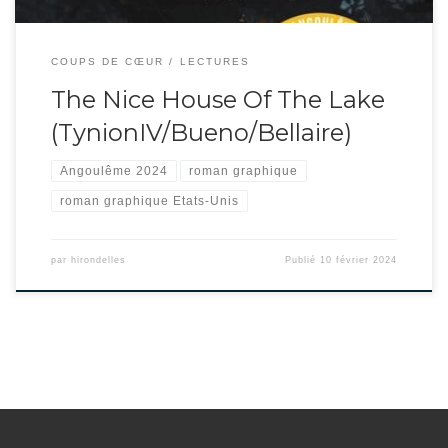
COUPS DE CŒUR
LECTURES
The Nice House Of The Lake
(TynionIV/Bueno/Bellaire)
Angoulême 2024
roman graphique
roman graphique Etats-Unis
par
hirondelles
Publié
10 février 2024