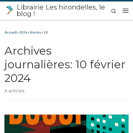
Librairie Les hirondelles, le
Passer au contenu
Search
blog !
Me
Accueil
»
2024
»
février
»
10
Archives
journalières:
10 février
2024
4 articles