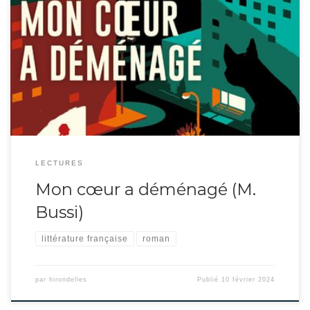
Un récit poignant : l’obsession vengeresse d’une jeune fille cherchant à
comprendre la mort de sa mère. Une histoire attachante, ponctuée d’amitié,
d’amour de belles ou mauvaises rencontres… La vengeance est un plat qui se
mange froid ! (Merci à Julie, stagiaire en reconversion, pour cette lecture !)
(Commander/Réserver)
LECTURES
Mon cœur a déménagé (M.
Bussi)
littérature française
roman
par
hirondelles
Publié
10 février 2024