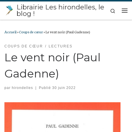
Librairie Les hirondelles, le
Passer au contenu
Search
blog !
Me
Accueil
»
Coups de cœur
»
Le vent noir (Paul Gadenne)
COUPS DE CŒUR
LECTURES
Le vent noir (Paul
Gadenne)
par
hirondelles
|
Publié
30 juin 2022