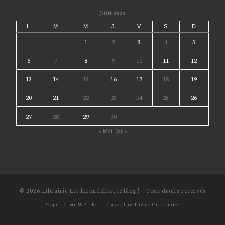
JUIN 2022
L
M
M
J
V
S
D
1
2
3
4
5
6
7
8
9
10
11
12
13
14
15
16
17
18
19
20
21
22
23
24
25
26
27
28
29
30
« Mai
Juil »
© 2026
Librairie Les hirondelles, le blog !
– Tous droits réservés
Propulsé par
WP
– Réalisé avec the
Thème Customizr