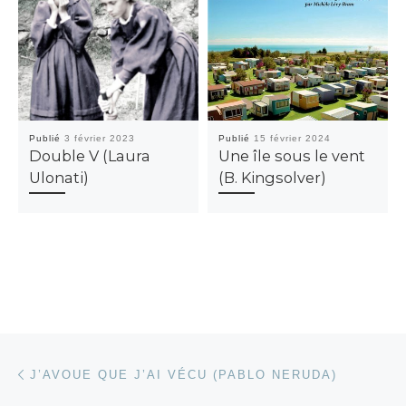
Publié
3 février 2023
Publié
15 février 2024
Double V (Laura
Une île sous le vent
Ulonati)
(B. Kingsolver)
Parcourir les articles
Article précédent
J’AVOUE QUE J’AI VÉCU (PABLO NERUDA)