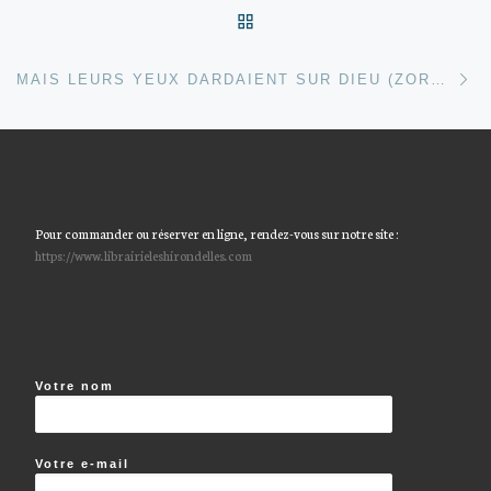
RETOUR À LA LISTE DES
Ar
MAIS LEURS YEUX DARDAIENT SUR DIEU (ZORA NEALE HURSTON)
Pour commander ou réserver en ligne, rendez-vous sur notre site :
https://www.librairieleshirondelles.com
Votre nom
Votre e-mail