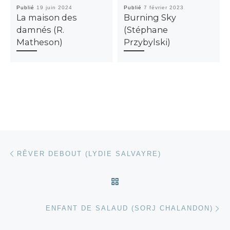
Publié
19 juin 2024
Publié
7 février 2023
La maison des
Burning Sky
damnés (R.
(Stéphane
Matheson)
Przybylski)
Parcourir les articles
Article précédent
RÊVER DEBOUT (LYDIE SALVAYRE)
RETOUR À LA LISTE DES
Ar
ENFANT DE SALAUD (SORJ CHALANDON)