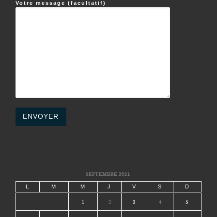
Votre message (facultatif)
SEPTEMBRE 2021
L
M
M
J
V
S
D
1
2
3
4
5