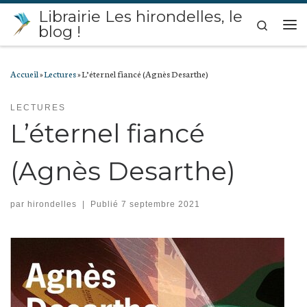
Librairie Les hirondelles, le
Passer au contenu
Search
blog !
Me
Accueil
»
Lectures
»
L’éternel fiancé (Agnès Desarthe)
LECTURES
L’éternel fiancé
(Agnès Desarthe)
par
hirondelles
|
Publié
7 septembre 2021