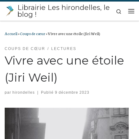
Librairie Les hirondelles, le
Passer au contenu
Search
blog !
Me
Accueil
»
Coups de cœur
»
Vivre avec une étoile (Jiri Weil)
COUPS DE CŒUR
LECTURES
Vivre avec une étoile
(Jiri Weil)
par
hirondelles
|
Publié
9 décembre 2023