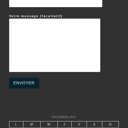
Votre message (facultatif)
DÉCEMBRE 2023
L
M
M
J
V
S
D