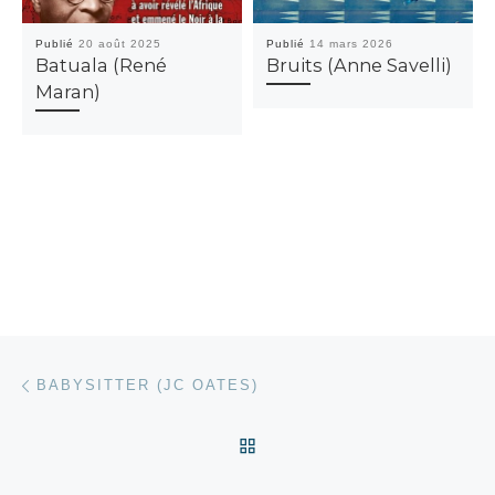
Publié
20 août 2025
Publié
14 mars 2026
Batuala (René
Bruits (Anne Savelli)
Maran)
Parcourir les articles
Article précédent
BABYSITTER (JC OATES)
RETOUR À LA LISTE DES
Ar